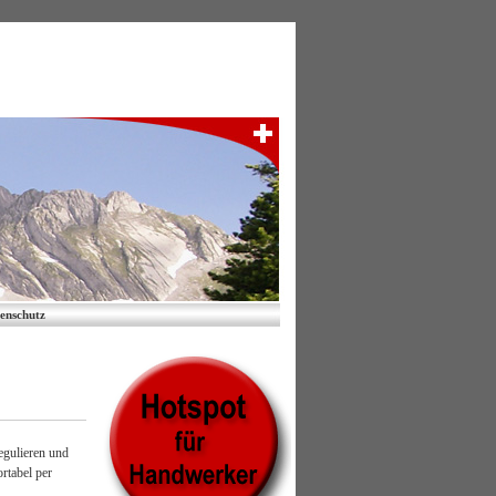
enschutz
egulieren und
rtabel per