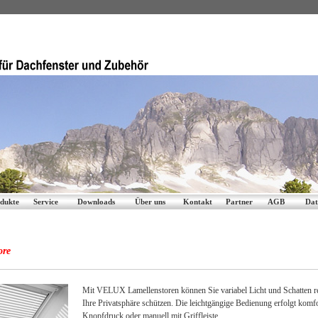
dukte
Service
Downloads
Über uns
Kontakt
Partner
AGB
Dat
ore
Mit VELUX Lamellenstoren können Sie variabel Licht und Schatten r
Ihre Privatsphäre schützen. Die leichtgängige Bedienung erfolgt komfo
Knopfdruck oder manuell mit Griffleiste.