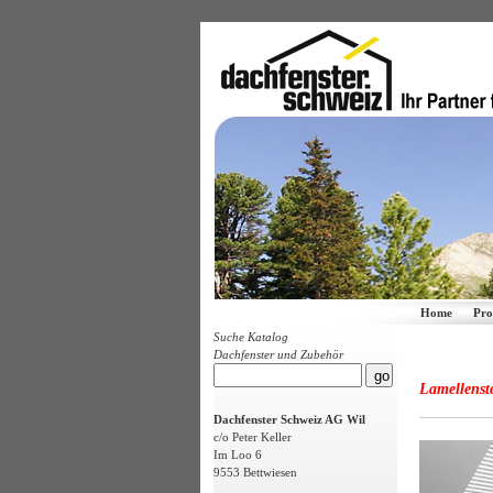
Home
Pro
Suche Katalog
Dachfenster und Zubehör
Lamellenst
Dachfenster Schweiz AG Wil
c/o Peter Keller
Im Loo 6
9553 Bettwiesen