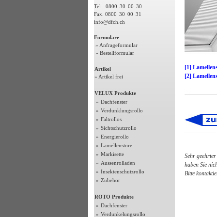
Tel.
0800
30
00
30
Fax. 0800
30
00
31
info@dfch.ch
Formulare
» Anfrageformular
» Bestellformular
[1] Lamellen
Artikel
[2] Lamellens
» Artikel frei
VELUX Produkte
»
Dachfenster
»
Verdunklungsrollo
»
Faltrollos
»
Sichtschutzrollo
»
Energierollo
»
Lamellenstore
»
Markisette
Sehr geehrter
»
Aussenrolladen
haben Sie nic
»
Insektenschutzrollo
Bitte kontakti
»
Zubehör
ROTO Produkte
»
Dachfenster
»
Verdunkelungsrollo