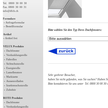
Tel.
0800
30
00
30
Fax. 0800
30
00
31
info@dfch.ch
Formulare
» Anfrageformular
» Bestellformular
Bitte wählen Sie den Typ Ihres Dachfensters:
Artikel
» Artikel frei
VELUX Produkte
»
Dachfenster
»
Verdunklungsrollo
»
Faltrollos
»
Sichtschutzrollo
»
Energierollo
»
Lamellenstore
Sehr geehrter Besucher,
»
Markisette
haben Sie nicht gefunden, was Sie suchen? Haben S
»
Aussenrolladen
Bitte kontaktieren Sie uns unter Tel. 0800 30 00 30
»
Insektenschutzrollo
»
Zubehör
ROTO Produkte
»
Dachfenster
»
Verdunkelungsrollo