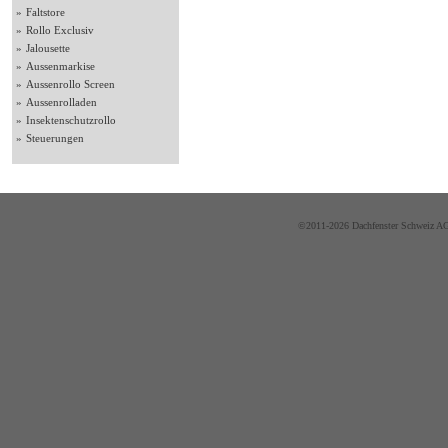
»
Faltstore
»
Rollo Exclusiv
»
Jalousette
»
Aussenmarkise
»
Aussenrollo Screen
»
Aussenrolladen
»
Insektenschutzrollo
»
Steuerungen
©2011-2026 Dachfenster Schweiz AG