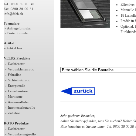
Tel.
0800
30
00
30
Effektiver
Fax. 0800
30
00
31
Manuelle E
info@dfch.ch
18 Lamell
Profile in
Formulare
Optional: 
» Anfrageformular
Funkhands
» Bestellformular
Artikel
» Artikel frei
VELUX Produkte
»
Dachfenster
»
Verdunklungsrollo
»
Faltrollos
»
Sichtschutzrollo
»
Energierollo
»
Lamellenstore
»
Markisette
»
Aussenrolladen
»
Insektenschutzrollo
»
Zubehör
Sehr geehrter Besucher,
haben Sie nicht gefunden, was Sie suchen? Haben S
ROTO Produkte
Bitte kontaktieren Sie uns unter Tel. 0800 30 00 30
»
Dachfenster
»
Verdunkelungsrollo