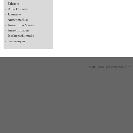
»
Faltstore
»
Rollo Exclusiv
»
Jalousette
»
Aussenmarkise
»
Aussenrollo Screen
»
Aussenrolladen
»
Insektenschutzrollo
»
Steuerungen
©2011-2026 Dachfenster Schweiz AG