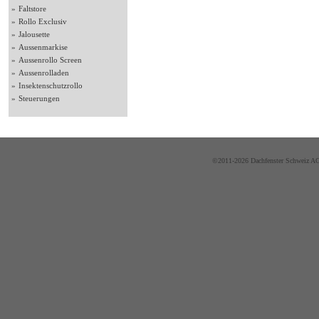
»
Faltstore
»
Rollo Exclusiv
»
Jalousette
»
Aussenmarkise
»
Aussenrollo Screen
»
Aussenrolladen
»
Insektenschutzrollo
»
Steuerungen
©2011-2026 Dachfenster Schweiz AG