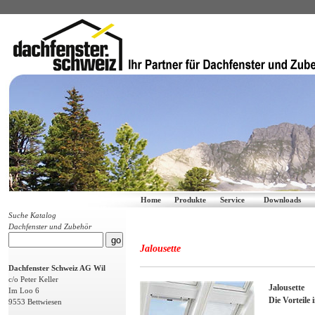
Home
Produkte
Service
Downloads
Suche Katalog
Dachfenster und Zubehör
Jalousette
Dachfenster Schweiz AG Wil
c/o Peter Keller
Jalousette
Im Loo 6
Die Vorteile
9553 Bettwiesen