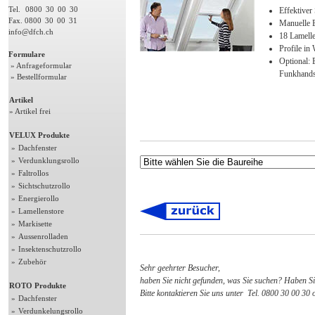
Tel.
0800
30
00
30
Effektiver
Fax. 0800
30
00
31
Manuelle E
info@dfch.ch
18 Lamell
Profile in
Formulare
Optional: 
» Anfrageformular
Funkhands
» Bestellformular
Artikel
» Artikel frei
VELUX Produkte
»
Dachfenster
»
Verdunklungsrollo
»
Faltrollos
»
Sichtschutzrollo
»
Energierollo
»
Lamellenstore
»
Markisette
»
Aussenrolladen
»
Insektenschutzrollo
»
Zubehör
Sehr geehrter Besucher,
haben Sie nicht gefunden, was Sie suchen? Haben S
ROTO Produkte
Bitte kontaktieren Sie uns unter Tel. 0800 30 00 30
»
Dachfenster
»
Verdunkelungsrollo