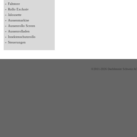
»
Faltstore
»
Rollo Exclusiv
»
Jalousette
»
Aussenmarkise
»
Aussenrollo Screen
»
Aussenrolladen
»
Insektenschutzrollo
»
Steuerungen
©2011-2026 Dachfenster Schweiz AG