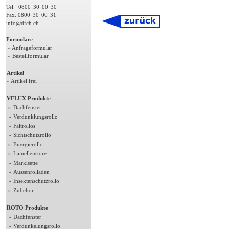
Tel.
0800
30
00
30
Fax. 0800
30
00
31
info@dfch.ch
Formulare
» Anfrageformular
» Bestellformular
Artikel
» Artikel frei
VELUX Produkte
»
Dachfenster
»
Verdunklungsrollo
»
Faltrollos
»
Sichtschutzrollo
»
Energierollo
»
Lamellenstore
»
Markisette
»
Aussenrolladen
»
Insektenschutzrollo
»
Zubehör
ROTO Produkte
»
Dachfenster
»
Verdunkelungsrollo