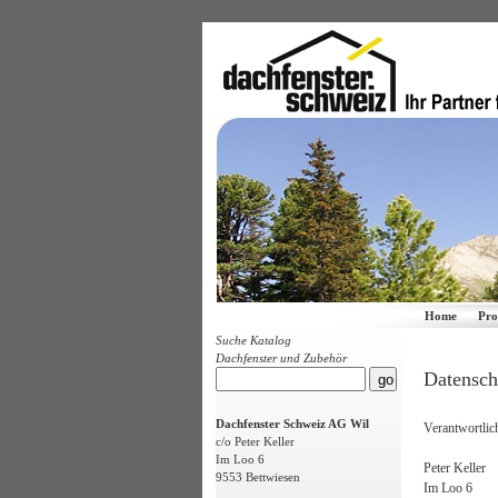
Home
Pro
Suche Katalog
Dachfenster und Zubehör
Datensch
Dachfenster Schweiz AG Wil
Verantwortlic
c/o Peter Keller
Im Loo 6
Peter Keller
9553 Bettwiesen
Im Loo 6