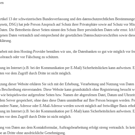
sen
Artikel 13 der schweizerischen Bundesverfassung und den datenschutzrechtlichen Bestimmung
esetz, DSG) hat jede Person Anspruch auf Schutz ihrer Privatsphäre sowie auf Schutz vor Mis
aten. Die Betreiberin dieser Seiten nimmt den Schutz Ihrer persönlichen Daten sehr ernst. Ich 
enen Daten vertraulich und entsprechend der gesetzlichen Datenschutzvorschriften sowie dies
klärung.
beit mit dem Hosting-Provider bemühen wir uns, die Datenbanken so gut wie möglich vor fr
ssbrauch oder vor Fälschung zu schützen.
ung im Internet (z.B. bei der Kommunikation per E-Mail) Sicherheitslücken kann aufweisen. E
en vor dem Zugriff durch Dritte ist nicht möglich.
zung dieser Website erklären Sie sich mit der Erhebung, Verarbeitung und Nutzung von Daten
 Beschreibung einverstanden. Diese Website kann grundsätzlich ohne Registrierung besucht w
wie beispielsweise aufgerufene Seiten bzw. Namen der abgerufenen Datei, Datum und Uhrzeit z
em Server gespeichert, ohne dass diese Daten unmittelbar auf Ihre Person bezogen werden. 
ondere Name, Adresse oder E-Mail-Adresse werden soweit möglich auf freiwilliger Basis erho
ung im Internet (z.B. bei der Kommunikation per E-Mail) kann Sicherheitslücken aufweisen. E
en vor dem Zugriff durch Dritte ist nicht möglich.
ng von Daten aus dem Kontaktformular, Auftragsbearbeitung erfolgt streng vertraulich. In kein
be an Dritte ohne ausdrückliche Genehmigung.