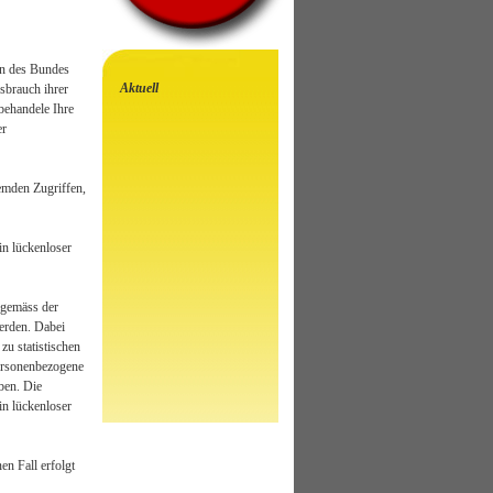
en des Bundes
Aktuell
sbrauch ihrer
behandele Ihre
er
emden Zugriffen,
in lückenloser
 gemäss der
erden. Dabei
u statistischen
Personenbezogene
ben. Die
in lückenloser
en Fall erfolgt