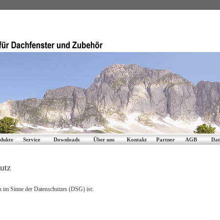
dukte
Service
Downloads
Über uns
Kontakt
Partner
AGB
Dat
utz
h im Sinne der Datenschutzes (DSG) ist: