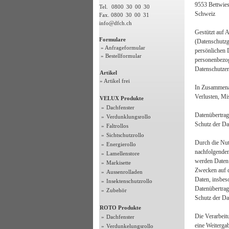
9553 Bettwie
Tel.
0800
30
00
30
Schweiz
Fax. 0800
30
00
31
info@dfch.ch
Gestützt auf 
Formulare
(Datenschutzg
» Anfrageformular
persönlichen D
» Bestellformular
personenbezog
Datenschutzer
Artikel
» Artikel frei
In Zusammenar
Verlusten, Mi
VELUX Produkte
»
Dachfenster
Datenübertrag
»
Verdunklungsrollo
Schutz der Dat
»
Faltrollos
»
Sichtschutzrollo
Durch die Nut
»
Energierollo
nachfolgenden
»
Lamellenstore
werden Daten 
»
Markisette
Zwecken auf d
»
Aussenrolladen
Daten, insbes
»
Insektenschutzrollo
Datenübertrag
»
Zubehör
Schutz der Dat
ROTO Produkte
Die Verarbeitu
»
Dachfenster
eine Weiterga
»
Verdunkelungsrollo